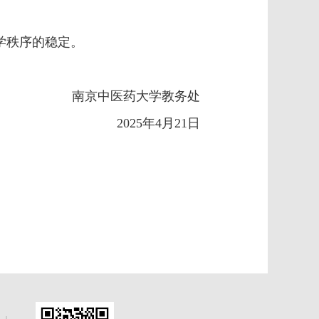
学秩序的稳定。
南京中医药大学教务处
202
5
年
4
月
21
日