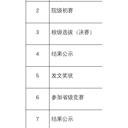
2
院级初赛
3
校级选拔（决赛）
4
结果公示
5
发文奖状
6
参加省级竞赛
7
结果公示